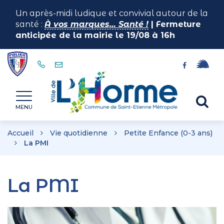
Gestion des traceurs
Un après-midi ludique et convivial autour de la
santé :
À vos marques… Santé !
| Fermeture
anticipée de la mairie le 19/08 à 16h
Lien
Lien
vers
vers
le
le
Horme
Al
compte
compte
MENU
illiwap
Facebook
à
la
Accueil
Vie quotidienne
Petite Enfance (0-3 ans)
re
La PMI
La PMI