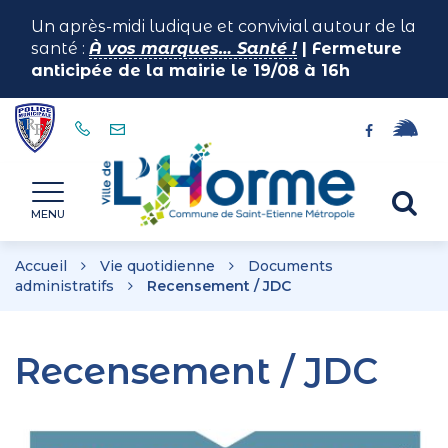
Gestion des traceurs
Un après-midi ludique et convivial autour de la
santé :
À vos marques… Santé !
| Fermeture
anticipée de la mairie le 19/08 à 16h
Lien
Lien
vers
vers
le
le
Horme
Al
compte
compte
MENU
illiwap
Facebook
à
la
Accueil
Vie quotidienne
Documents
re
administratifs
Recensement / JDC
Recensement / JDC