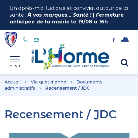
Gestion des traceurs
Un après-midi ludique et convivial autour de la
santé :
À vos marques… Santé !
| Fermeture
anticipée de la mairie le 19/08 à 16h
Lien
Lien
vers
vers
le
le
Horme
Al
compte
compte
MENU
illiwap
Facebook
à
la
Accueil
Vie quotidienne
Documents
re
administratifs
Recensement / JDC
Recensement / JDC