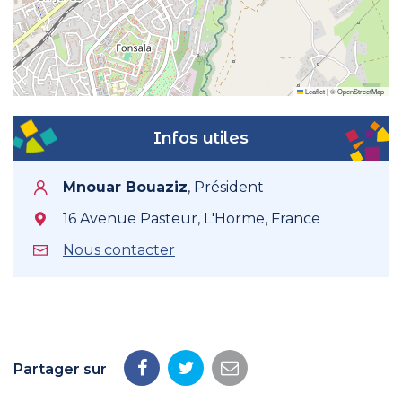
Leaflet
|
©
OpenStreetMap
Infos utiles
Mnouar Bouaziz
,
Président
16 Avenue Pasteur, L'Horme, France
Nous contacter
Partager sur
Partager
Partager
Partager