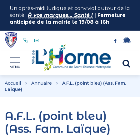
Gestion des traceurs
Un après-midi ludique et convivial autour de la
santé :
À vos marques… Santé !
| Fermeture
anticipée de la mairie le 19/08 à 16h
Lien
Lien
vers
vers
le
le
Horme
Al
compte
compte
MENU
illiwap
Facebook
à
la
Accueil
Annuaire
A.F.L. (point bleu) (Ass. Fam.
re
Laïque)
A.F.L. (point bleu)
(Ass. Fam. Laïque)