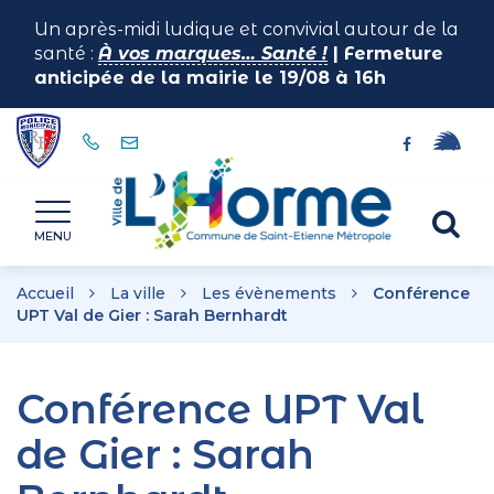
Gestion des traceurs
Un après-midi ludique et convivial autour de la
santé :
À vos marques… Santé !
| Fermeture
anticipée de la mairie le 19/08 à 16h
Lien
Lien
vers
vers
le
le
Horme
Al
compte
compte
MENU
illiwap
Facebook
à
la
Accueil
La ville
Les évènements
Conférence
re
UPT Val de Gier : Sarah Bernhardt
Conférence UPT Val
de Gier : Sarah