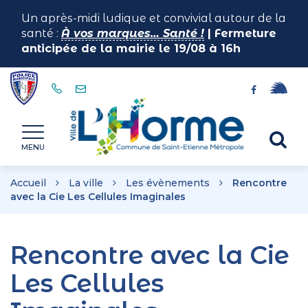
Gestion des traceurs
Un après-midi ludique et convivial autour de la
santé :
À vos marques… Santé !
| Fermeture
anticipée de la mairie le 19/08 à 16h
Lien
Lien
vers
vers
le
le
Horme
Al
compte
compte
MENU
illiwap
Facebook
à
la
Accueil
La ville
Les évènements
Rencontre
re
avec la Cie Les Cellules Imaginales
Rencontre avec la Cie
Les Cellules