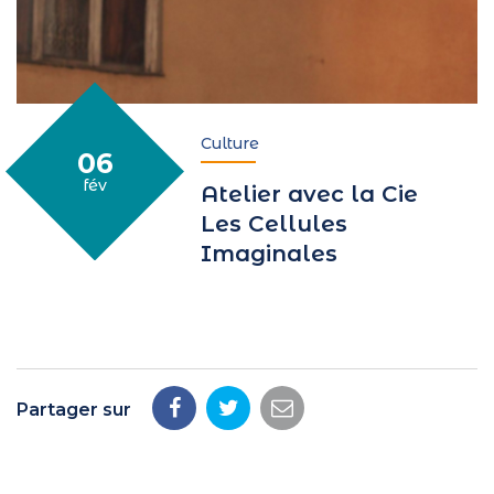
Culture
06
le
rier
fév
Atelier avec la Cie
Les Cellules
Imaginales
Partager sur
Partager
Partager
Partager
sur
sur
par
Facebook
Twitter
email